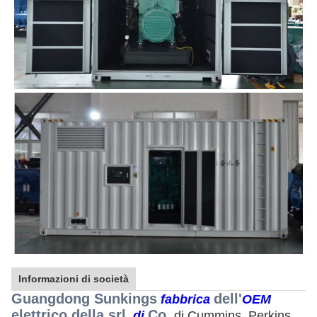
Informazioni di società
Guangdong Sunkings
dell'
fabbrica
OEM
elettrico della srl
Co.
, di
di Cummins, Perkins, 