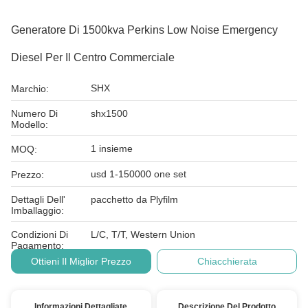
Generatore Di 1500kva Perkins Low Noise Emergency
Diesel Per Il Centro Commerciale
SHX
Marchio:
Numero Di
shx1500
Modello:
1 insieme
MOQ:
usd 1-150000 one set
Prezzo:
Dettagli Dell'
pacchetto da Plyfilm
Imballaggio:
Condizioni Di
L/C, T/T, Western Union
Pagamento:
Ottieni Il Miglior Prezzo
Chiacchierata
Informazioni Dettagliate
Descrizione Del Prodotto