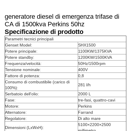
generatore diesel di emergenza trifase di
CA di 1500kva Perkins 50hz
Specificazione di prodotto
Parametri tecnici principali
Genset Model:
SHX1500
Potere principale:
1100KW/1375KVA
Potere standby:
1200KW/1500KVA
Frequenza/velocità:
50Hz/1500rpm
Tensione nominale:
400V
Fattore di potenza:
0,8
Consumo di combustibile (carico di
281 l/h
100%):
Serbatoio dell'olio:
2000 L
Fase:
tre-fasi, quattro-cavi
Motore:
Perkins
Alternatore:
Farrand
Regolatore:
Di alto mare
5100×2200×2500
Dimensioni (LxWxH):
millimetro