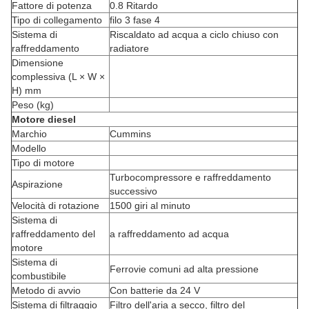
Fattore di potenza
0.8 Ritardo
Tipo di collegamento
filo 3 fase 4
Sistema di
Riscaldato ad acqua a ciclo chiuso con
raffreddamento
radiatore
Dimensione
complessiva (L × W ×
H) mm
Peso (kg)
Motore diesel
Marchio
Cummins
Modello
Tipo di motore
Turbocompressore e raffreddamento
Aspirazione
successivo
Velocità di rotazione
1500 giri al minuto
Sistema di
raffreddamento del
a raffreddamento ad acqua
motore
Sistema di
Ferrovie comuni ad alta pressione
combustibile
Metodo di avvio
Con batterie da 24 V
Sistema di filtraggio
Filtro dell'aria a secco, filtro del