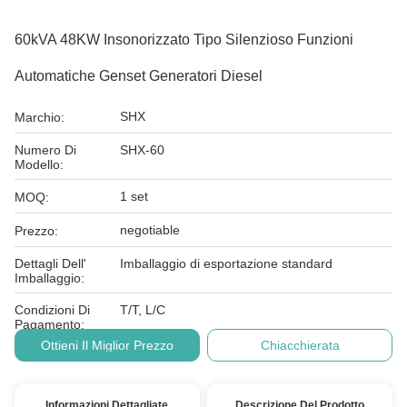
60kVA 48KW Insonorizzato Tipo Silenzioso Funzioni
Automatiche Genset Generatori Diesel
SHX
Marchio:
Numero Di
SHX-60
Modello:
1 set
MOQ:
negotiable
Prezzo:
Dettagli Dell'
Imballaggio di esportazione standard
Imballaggio:
Condizioni Di
T/T, L/C
Pagamento:
Ottieni Il Miglior Prezzo
Chiacchierata
Informazioni Dettagliate
Descrizione Del Prodotto