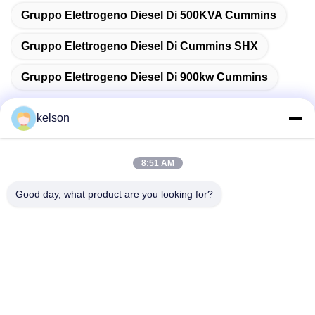
Gruppo Elettrogeno Diesel Di 500KVA Cummins
Gruppo Elettrogeno Diesel Di Cummins SHX
Gruppo Elettrogeno Diesel Di 900kw Cummins
kelson
Contatto rapido
8:51 AM
Good day, what product are you looking for?
Indirizzo
No. 1, strada di Xinglong seconda, zona industriale di
Guanglong, città di Chencun, Shunde, Foshan, Cina.
Telefono
86-137-9008-0227
E-mail