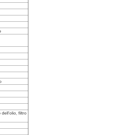
e
o
dell'olio, filtro