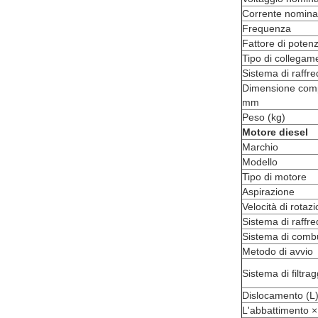
Corrente nomina
Frequenza
Fattore di poten
Tipo di collegam
Sistema di raff
Dimensione comp
mm
Peso (kg)
Motore diesel
Marchio
Modello
Tipo di motore
Aspirazione
Velocità di rotaz
Sistema di raffr
Sistema di combu
Metodo di avvio
Sistema di filtra
Dislocamento (L
L'abbattimento 