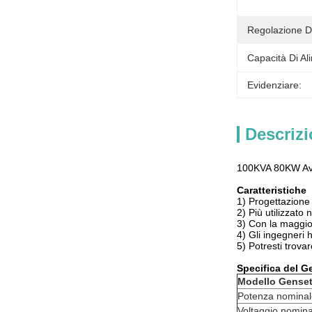
Regolazione De
Capacità Di Al
Evidenziare:
Descrizi
100KVA 80KW Avvi
Caratteristiche
1) Progettazione 
2) Più utilizzato
3) Con la maggior
4) Gli ingegneri 
5) Potresti trova
Specifica del G
Modello Gense
Potenza nominal
Voltaggio nomina