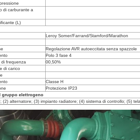
pressione
 di carburante a
ificante (L)
Leroy Somer/Farrand/Stamford/Marathon
ne
Regolazione AVR autoeccitata senza spazzole
ento
Polo 3 fase 4
 di frequenza
00,50%
 di carico
te
ento
Classe H
one
Protezione IP23
 gruppo elettrogeno
 (2) alternatore; (3) impianto radiatore; (4) sistema di controllo; (5) tel