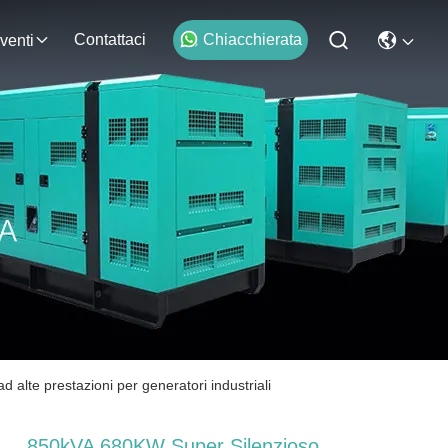
Contattaci
Chiacchierata
venti
alte prestazioni per generatori industriali
850kVA 680KW Super Silenzioso