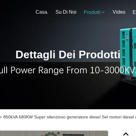
Casa.
Su Di Noi
Video
Prodotti
E
Dettagli Dei Prodotti
>
850kVA 680KW Super silenzioso generatore diesel Set motori diesel ad 