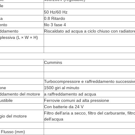
le
50 Hz/60 Hz
za
0.8 Ritardo
ento
filo 3 fase 4
reddamento
Riscaldato ad acqua a ciclo chiuso con radiator
lessiva (L × W × H)
Cummins
Turbocompressore e raffreddamento successiv
ione
1500 giri al minuto
eddamento del motore
a raffreddamento ad acqua
stibile
Ferrovie comuni ad alta pressione
Con batterie da 24 V
Filtro dell'aria a secco, filtro del carburante, filtro 
ggio del motore
dell'acqua
)
× Flusso (mm)