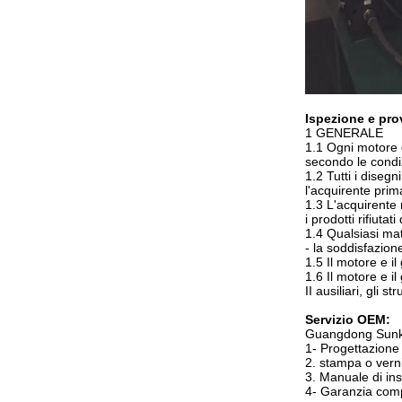
Ispezione e pro
1 GENERALE
1.1 Ogni motore d
secondo le condiz
1.2 Tutti i diseg
l'acquirente prima
1.3 L'acquirente 
i prodotti rifiuta
1.4 Qualsiasi mat
- la soddisfazion
1.5 Il motore e 
1.6 Il motore e i
II ausiliari, gli
Servizio OEM:
Guangdong Sunking
1- Progettazione
2. stampa o verni
3. Manuale di ins
4- Garanzia compl