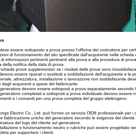
va
eve essere sottoposto a prova presso l'officina del costruttore per cer
ioni di funzionamento del sito specificate dall'acquirente nella scheda d
ni di informazioni pertinenti pertinenti alla prova e alla procedura di pr
 della notifica della data di prova.
richiede prove supplementari se i risultati delle prove sono insoddisface
ti devono essere riparati o sostituiti a soddisfazione dell'acquirente e le
eriale, attrezzatura, installazione o lavorazione non soddisfacente deve 
e degli acquirenti a spese del fabbricante.
il generatore devono essere sottoposti a prova separatamente secondo l
l generatore completati e sottoposti a prova individuale devono essere m
 strumenti e i comandi per una prova completa del gruppo elettrogeno.
s Electric Co., Ltd. può fornire un servizio OEM professionale per i cl
 e fabbricazione uniche del generatore secondo le esigenze del cliente.
ciatura del logo del cliente sul generatore.
tallazione e funzionamento neutro o rubriche può essere progettato seco
eta per supportare i clienti.