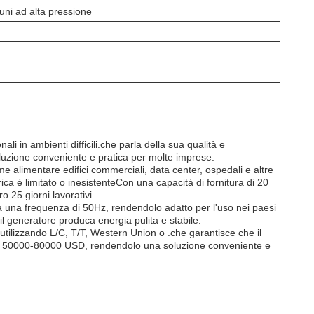
uni ad alta pressione
 in ambienti difficili.che parla della sua qualità e
oluzione conveniente e pratica per molte imprese.
me alimentare edifici commerciali, data center, ospedali e altre
trica è limitato o inesistenteCon una capacità di fornitura di 20
 25 giorni lavorativi.
una frequenza di 50Hz, rendendolo adatto per l'uso nei paesi
l generatore produca energia pulita e stabile.
tilizzando L/C, T/T, Western Union o .che garantisce che il
ra i 50000-80000 USD, rendendolo una soluzione conveniente e