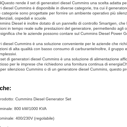
iciliQuesto rende il set di generatori diesel Cummins una scelta adatta p
ori diesel Cummins è disponibile in diverse categorie, tra cui il genera
tegorie sono progettate per fornire un ambiente operativo più silenzio
denziali, ospedali e scuole.
mins Diesel è inoltre dotato di un pannello di controllo Smartgen, che l
ioni in tempo reale sulle prestazioni del generatore, permettendo agli 
significa che le aziende possono contare sul Cummins Diesel Power Gen
ori diesel Cummins è una soluzione conveniente per le aziende che richi
azioni di alta qualità con basso consumo di carburanteInoltre, il gruppo
mplessivi.
l set di generatori diesel Cummins è una soluzione di alimentazione affid
zioso per le imprese che richiedono una fornitura continua di energiaC
per silenzioso Cummins o di un generatore diesel Cummins, questo pro
iche:
rodotto: Cummins Diesel Generator Set
minale: 800 kW/1000 KVA
ominale: 400/230V (regolabile)