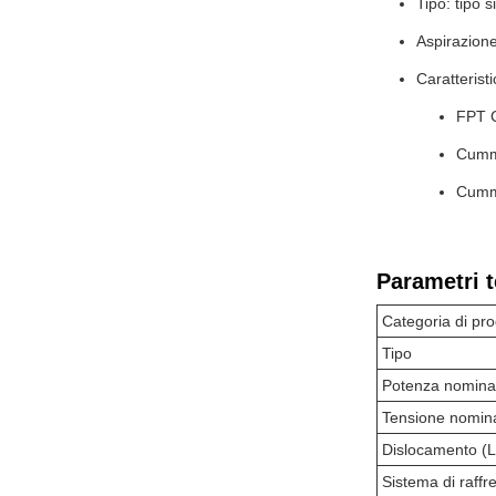
Tipo: tipo s
Aspirazion
Caratteristi
FPT 
Cummi
Cummi
Parametri t
Categoria di pro
Tipo
Potenza nomina
Tensione nomin
Dislocamento (L
Sistema di raff