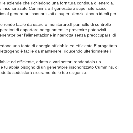
er le aziende che richiedono una fornitura continua di energia.
tore insonorizzato Cummins e il generatore super silenzioso
soI generatori insonorizzati e super silenziosi sono ideali per
o rende facile da usare e monitorare.Il pannello di controllo
operatori di apportare adeguamenti e prevenire potenziali
erator per l'alimentazione ininterrotta senza preoccuparsi di
edono una fonte di energia affidabile ed efficiente.È progettato
 elettrogeno è facile da mantenere, riducendo ulteriormente i
abile ed efficiente, adatta a vari settori.rendendolo un
he tu abbia bisogno di un generatore insonorizzato Cummins, di
dotto soddisferà sicuramente le tue esigenze.