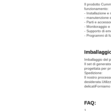
Il prodotto Cummi
funzionamento:
- Installazione e
- manutenzione e 
- Parti e accesso
- Monitoraggio e
- Supporto di em
- Programmi di f
Imballaggio
Imballaggio del p
Il set di genera
progettata per pr
Spedizione:
Il nostro process
desiderata.Utiliz
delicatiForniamo 
FAQ:
1.