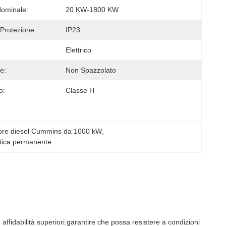
ominale:
20 KW-1800 KW
 Protezione:
IP23
Elettrico
e:
Non Spazzolato
o:
Classe H
ore diesel Cummins da 1000 kW
, 
etica permanente
ffidabilità superiori.garantire che possa resistere a condizioni