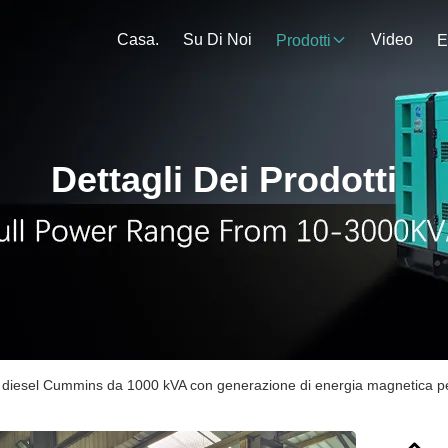
Casa.
Su Di Noi
Video
Prodotti
E
Dettagli Dei Prodotti
diesel Cummins da 1000 kVA con generazione di energia magnetica perma