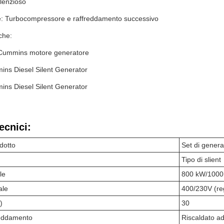
ilenzioso
e: Turbocompressore e raffreddamento successivo
che:
Cummins motore generatore
ns Diesel Silent Generator
ns Diesel Silent Generator
ecnici:
dotto
Set di gener
Tipo di slient
le
800 kW/1000
ale
400/230V (reg
)
30
reddamento
Riscaldato ad