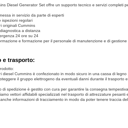
ns Diesel Generator Set offre un supporto tecnico e servizi completi pe
 messa in servizio da parte di esperti
ispezioni regolari
ri originali Cummins
 diagnostica a distanza
ergenza 24 ore su 24
ormazione e formazione per il personale di manutenzione e di gestione
 e trasporto:
rodotto:
tori diesel Cummins è confezionato in modo sicuro in una cassa di legno
oteggere il gruppo elettrogeno da eventuali danni durante il trasporto 
o di spedizione è gestito con cura per garantire la consegna tempestiva
ziamo vettori affidabili specializzati nel trasporto di attrezzature pesant
anche informazioni di tracciamento in modo da poter tenere traccia della 