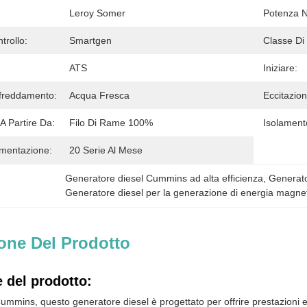
Leroy Somer
Potenza N
trollo:
Smartgen
Classe Di
ATS
Iniziare:
freddamento:
Acqua Fresca
Eccitazion
A Partire Da:
Filo Di Rame 100%
Isolament
imentazione:
20 Serie Al Mese
Generatore diesel Cummins ad alta efficienza
, 
Generat
Generatore diesel per la generazione di energia magn
one Del Prodotto
 del prodotto:
mins, questo generatore diesel è progettato per offrire prestazioni e a