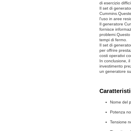
di esercizio diff
Il set di generat
Cummins.Queste ca
l'uso in aree resi
Il generatore Cum
fornisce informaz
problemi.Questo 
tempi di fermo.
Il set di generat
per offrire prest
costi operativi co
In conclusione, i
investimento pre
un generatore su
Caratterist
Nome del p
Potenza no
Tensione n