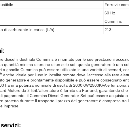
ustibile
Ferrovie com
60 Hz
Cummins
 di carburante in carico (L/h)
213
i:
 diesel industriale Cummins è rinomato per le sue prestazioni eccezionali
na quantità minima di ordine di un solo set, questo generatore è una s
ori a gasolio Cummins può essere utilizzato in una varietà di scenari, co
.È anche ideale per l'uso in località remote dove l'accesso alla rete elet
sto generatore è prontamente disponibile e può essere consegnato entro
00 ha una potenza nominale di uscita di 2000KW/2500KVA e funziona a 
rd.Motore da 2 litriL'alternatore è fornito da Farrand, garantendo che i
 di pagamento, il Cummins Diesel Generator Set può essere acquistato u
en protetto durante il trasportoIl prezzo del generatore è compreso t
le imprese.
servizi: