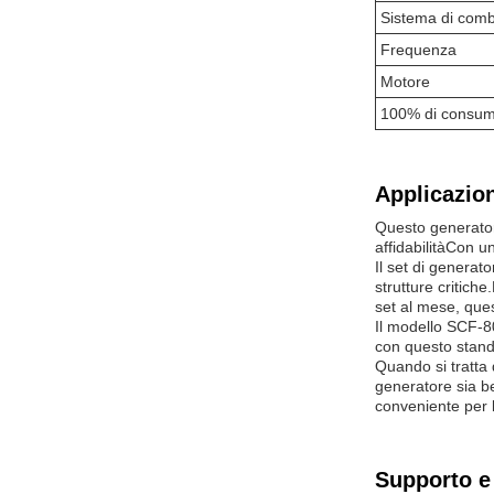
Sistema di comb
Frequenza
Motore
100% di consumo
Applicazion
Questo generatore
affidabilitàCon u
Il set di generat
strutture critiche
set al mese, que
Il modello SCF-8
con questo standa
Quando si tratta
generatore sia b
conveniente per 
Supporto e 